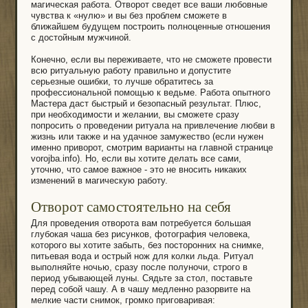
магическая работа. Отворот сведет все ваши любовные
чувства к «нулю» и вы без проблем сможете в
ближайшем будущем построить полноценные отношения
с достойным мужчиной.
Конечно, если вы переживаете, что не сможете провести
всю ритуальную работу правильно и допустите
серьезные ошибки, то лучше обратитесь за
профессиональной помощью к ведьме. Работа опытного
Мастера даст быстрый и безопасный результат. Плюс,
при необходимости и желании, вы сможете сразу
попросить о проведении ритуала на привлечение любви в
жизнь или также и на удачное замужество (если нужен
именно приворот, смотрим варианты на главной странице
vorojba.info). Но, если вы хотите делать все сами,
уточню, что самое важное - это не вносить никаких
изменений в магическую работу.
Отворот самостоятельно на себя
Для проведения отворота вам потребуется большая
глубокая чаша без рисунков, фотография человека,
которого вы хотите забыть, без посторонних на снимке,
питьевая вода и острый нож для колки льда. Ритуал
выполняйте ночью, сразу после полуночи, строго в
период убывающей луны. Сядьте за стол, поставьте
перед собой чашу. А в чашу медленно разорвите на
мелкие части снимок, громко приговаривая: