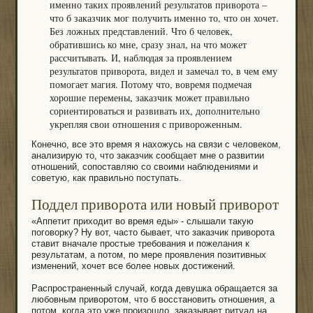
именно таких проявлений результатов приворота –
что б заказчик мог получить именно то, что он хочет.
Без ложных представлений. Что б человек,
обратившись ко мне, сразу знал, на что может
рассчитывать. И, наблюдая за проявлением
результатов приворота, видел и замечал то, в чем ему
помогает магия. Потому что, вовремя подмечая
хорошие перемены, заказчик может правильно
сориентироваться и развивать их, дополнительно
укрепляя свои отношения с привороженным.
Конечно, все это время я нахожусь на связи с человеком,
анализирую то, что заказчик сообщает мне о развитии
отношений, сопоставляю со своими наблюдениями и
советую, как правильно поступать.
Поддел приворота или новый приворот
«Аппетит приходит во время еды» - слышали такую
поговорку? Ну вот, часто бывает, что заказчик приворота
ставит вначале простые требования и пожелания к
результатам, а потом, по мере проявления позитивных
изменений, хочет все более новых достижений.
Распространенный случай, когда девушка обращается за
любовным приворотом, что б восстановить отношения, а
потом, когда это уже произошло, заказывает ритуал на