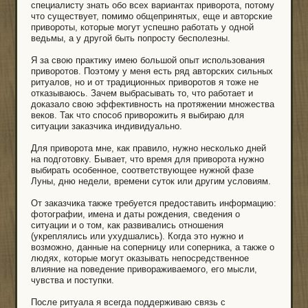
специалисту знать обо всех вариантах приворота, потому
что существует, помимо общепринятых, еще и авторские
привороты, которые могут успешно работать у одной
ведьмы, а у другой быть попросту бесполезны.
Я за свою практику имею большой опыт использования
приворотов. Поэтому у меня есть ряд авторских сильных
ритуалов, но и от традиционных приворотов я тоже не
отказываюсь. Зачем выбрасывать то, что работает и
доказало свою эффективность на протяжении множества
веков. Так что способ приворожить я выбираю для
ситуации заказчика индивидуально.
Для приворота мне, как правило, нужно несколько дней
на подготовку. Бывает, что время для приворота нужно
выбирать особенное, соответствующее нужной фазе
Луны, дню недели, времени суток или другим условиям.
От заказчика также требуется предоставить информацию:
фотографии, имена и даты рождения, сведения о
ситуации и о том, как развивались отношения
(укреплялись или ухудшались). Когда это нужно и
возможно, данные на соперницу или соперника, а также о
людях, которые могут оказывать непосредственное
влияние на поведение привораживаемого, его мысли,
чувства и поступки.
После ритуала я всегда поддерживаю связь с