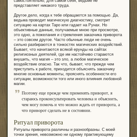
самостоятельно, для самой себя, ведьме не
представляет никакого труда.
Другое дело, когда к тебе обращаются за помощью. Да,
ведьма проводит магическую диагностику, смотрит
ситуацию на картах Таро или гадает на Рунах. Но
объективные данные, получаемые мною при просмотре,
это одно, а пожелания и стремления заказчика приворота
– это совсем другое. Часто обычные люди не очень
сильно разбираются в тонкостях магических воздействий.
Бывает, что начитаются всякой ерунды на сайтах
религиозных деятелей, где им настойчиво стараются
внушить, что магия – это зло, а любое магическое
воздействие опасно. Так что, бывает, что прежде чем
приступить к работе, приходится объяснять заказчику
многие основные моменты, прояснять особенности его
ситуации, возможности того или иного влияния любовной
магии.
Поэтому еще прежде чем применять приворот, я
стараюсь проконсультировать человека и объяснить,
чем могу помочь и что можно ждать от приворота, а
что приворот сделать не в состоянии.
Ритуал приворота
Ритуалы приворота различны и разнообразны. С моей
точки зрения, невозможно ни одному практикующему