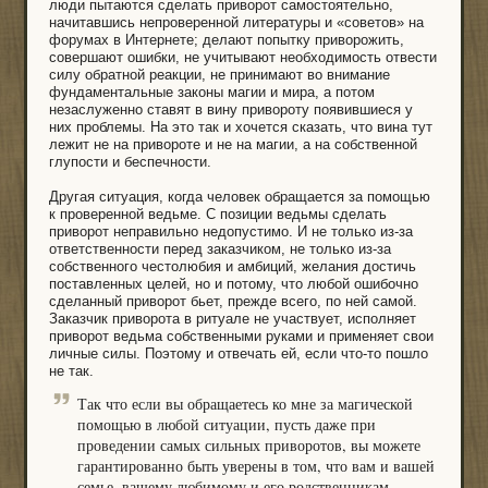
люди пытаются сделать приворот самостоятельно,
начитавшись непроверенной литературы и «советов» на
форумах в Интернете; делают попытку приворожить,
совершают ошибки, не учитывают необходимость отвести
силу обратной реакции, не принимают во внимание
фундаментальные законы магии и мира, а потом
незаслуженно ставят в вину привороту появившиеся у
них проблемы. На это так и хочется сказать, что вина тут
лежит не на привороте и не на магии, а на собственной
глупости и беспечности.
Другая ситуация, когда человек обращается за помощью
к проверенной ведьме. С позиции ведьмы сделать
приворот неправильно недопустимо. И не только из-за
ответственности перед заказчиком, не только из-за
собственного честолюбия и амбиций, желания достичь
поставленных целей, но и потому, что любой ошибочно
сделанный приворот бьет, прежде всего, по ней самой.
Заказчик приворота в ритуале не участвует, исполняет
приворот ведьма собственными руками и применяет свои
личные силы. Поэтому и отвечать ей, если что-то пошло
не так.
Так что если вы обращаетесь ко мне за магической
помощью в любой ситуации, пусть даже при
проведении самых сильных приворотов, вы можете
гарантированно быть уверены в том, что вам и вашей
семье, вашему любимому и его родственникам