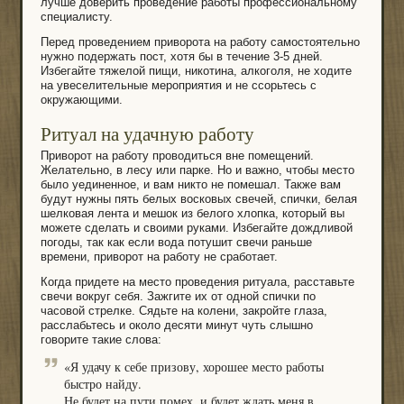
лучше доверить проведение работы профессиональному
специалисту.
Перед проведением приворота на работу самостоятельно
нужно подержать пост, хотя бы в течение 3-5 дней.
Избегайте тяжелой пищи, никотина, алкоголя, не ходите
на увеселительные мероприятия и не ссорьтесь с
окружающими.
Ритуал на удачную работу
Приворот на работу проводиться вне помещений.
Желательно, в лесу или парке. Но и важно, чтобы место
было уединенное, и вам никто не помешал. Также вам
будут нужны пять белых восковых свечей, спички, белая
шелковая лента и мешок из белого хлопка, который вы
можете сделать и своими руками. Избегайте дождливой
погоды, так как если вода потушит свечи раньше
времени, приворот на работу не сработает.
Когда придете на место проведения ритуала, расставьте
свечи вокруг себя. Зажгите их от одной спички по
часовой стрелке. Сядьте на колени, закройте глаза,
расслабьтесь и около десяти минут чуть слышно
говорите такие слова:
«Я удачу к себе призову, хорошее место работы
быстро найду.
Не будет на пути помех, и будет ждать меня в