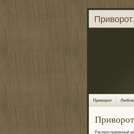
Приворот
Приворот
Любов
Приворот
Распространенный ри