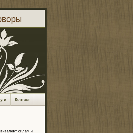
оворы
луги
Контакт
квивалент силам и