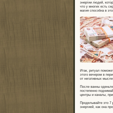
энергии людей, кото
что у многих есть с
магия способна в эт
Итак, ритуал поможе
этого вечером в пер
от негативных мыслей
После ванны оденьте
постепенно поднимай
центры и каналы, при
Проделывайте это 7 
энергией, как она пр