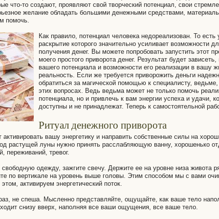
рые что-то создают, проявляют свой творческий потенциал, свои стремле
ерьезное желание обладать большими денежными средствами, материаль
ом помочь.
Как правило, потенциал человека недореализован. То есть 
раскрытие которого значительно усиливает возможности дл
получения денег. Вы можете попробовать запустить этот п
моего простого приворота денег. Результат будет зависеть, 
вашего потенциала и возможности его реализации в вашу 
реальность. Если же требуется приворожить деньги надежн
обратиться за магической помощью к специалисту, ведьме
этих вопросах. Ведь ведьма может не только помочь реали
потенциала, но и привлечь к вам энергии успеха и удачи, к
доступны и не принадлежат. Теперь к самостоятельной раб
Ритуал денежного приворота
т активировать вашу энергетику и направить собственные силы на хорош
иод растущей луны нужно принять расслабляющую ванну, хорошенько от
, переживаний, тревог.
 свободную одежду, зажгите свечу. Держите ее на уровне низа живота р
те по вертикале на уровень выше головы. Этим способом мы с вами оч
 этом, активируем энергетический поток.
раз, не спеша. Мысленно представляйте, ощущайте, как ваше тело напо
оходит снизу вверх, наполняя все ваши ощущения, все ваше тело.