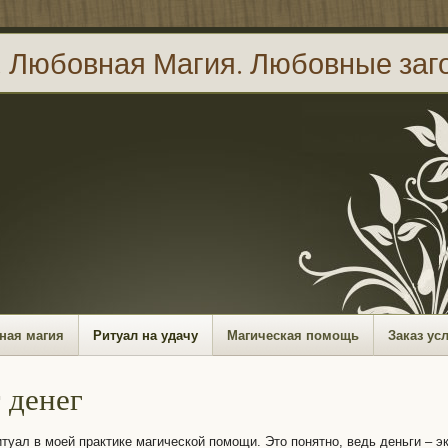
. Любовная Магия. Любовные заг
ная магия
Ритуал на удачу
Магическая помощь
Заказ ус
 денег
туал в моей практике магической помощи. Это понятно, ведь деньги – э