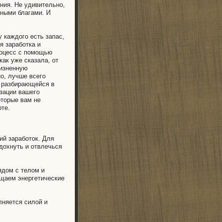
ния. Не удивительно,
ными благами. И
у каждого есть запас,
я заработка и
роцесс с помощью
как уже сказала, от
жизненную
о, лучше всего
, разбирающейся в
зации вашего
оторые вам не
оте.
ий заработок. Для
дохнуть и отвлечься
ядом с телом и
ищаем энергетические
лняется силой и